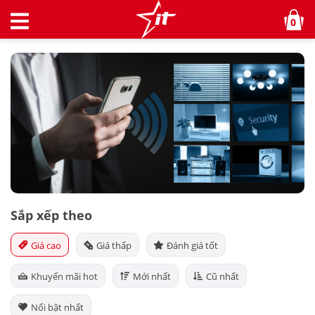
0
Sắp xếp theo
Giá cao
Giá thấp
Đánh giá tốt
Khuyến mãi hot
Mới nhất
Cũ nhất
Nổi bật nhất