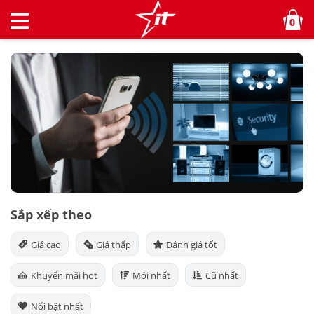
0
Sắp xếp theo
Giá cao
Giá thấp
Đánh giá tốt
Khuyến mãi hot
Mới nhất
Cũ nhất
Nổi bật nhất